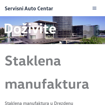
Skip
Servisni Auto Centar
to
content
Doživite
Staklena
manufaktura
Staklena manufaktura u Drezdenu